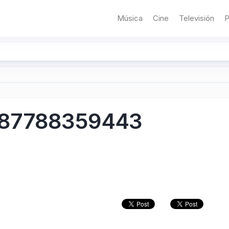
Música
Cine
Televisión
P
1687788359443