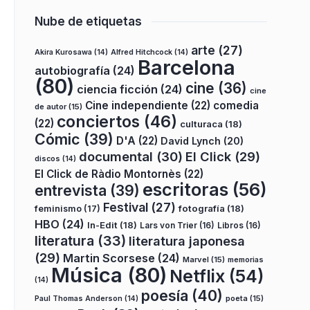
Nube de etiquetas
arte
(27)
Akira Kurosawa
(14)
Alfred Hitchcock
(14)
Barcelona
autobiografía
(24)
(80)
cine
(36)
ciencia ficción
(24)
cine
Cine independiente
(22)
comedia
de autor
(15)
conciertos
(46)
(22)
culturaca
(18)
Cómic
(39)
D'A
(22)
David Lynch
(20)
documental
(30)
El Click
(29)
discos
(14)
El Click de Ràdio Montornès
(22)
escritoras
(56)
entrevista
(39)
Festival
(27)
fotografía
(18)
feminismo
(17)
HBO
(24)
In-Edit
(18)
Lars von Trier
(16)
Libros
(16)
literatura
(33)
literatura japonesa
(29)
Martin Scorsese
(24)
Marvel
(15)
memorias
Música
(80)
Netflix
(54)
(14)
poesía
(40)
poeta
(15)
Paul Thomas Anderson
(14)