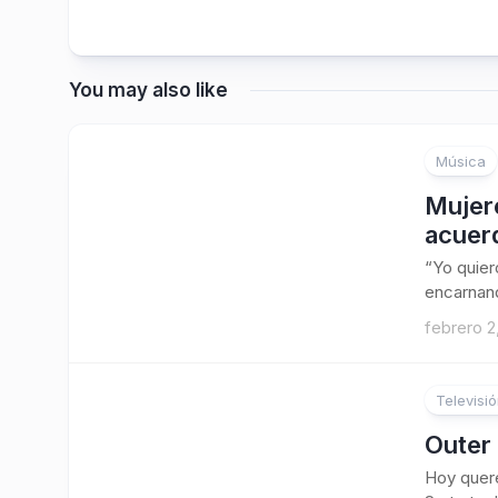
You may also like
Música
2
Mujer
acuer
“Yo quier
encarnand
febrero 2
Televisi
Outer 
Hoy quere