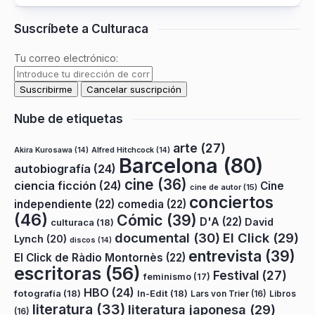
Suscríbete a Culturaca
Tu correo electrónico:
Nube de etiquetas
arte
(27)
Akira Kurosawa
(14)
Alfred Hitchcock
(14)
Barcelona
(80)
autobiografía
(24)
cine
(36)
ciencia ficción
(24)
Cine
cine de autor
(15)
conciertos
independiente
(22)
comedia
(22)
(46)
Cómic
(39)
D'A
(22)
David
culturaca
(18)
documental
(30)
El Click
(29)
Lynch
(20)
discos
(14)
entrevista
(39)
El Click de Ràdio Montornès
(22)
escritoras
(56)
Festival
(27)
feminismo
(17)
HBO
(24)
fotografía
(18)
In-Edit
(18)
Lars von Trier
(16)
Libros
literatura
(33)
literatura japonesa
(29)
(16)