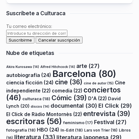
Suscríbete a Culturaca
Tu correo electrónico:
Nube de etiquetas
arte
(27)
Akira Kurosawa
(14)
Alfred Hitchcock
(14)
Barcelona
(80)
autobiografía
(24)
cine
(36)
ciencia ficción
(24)
Cine
cine de autor
(15)
conciertos
independiente
(22)
comedia
(22)
(46)
Cómic
(39)
D'A
(22)
David
culturaca
(18)
documental
(30)
El Click
(29)
Lynch
(20)
discos
(14)
entrevista
(39)
El Click de Ràdio Montornès
(22)
escritoras
(56)
Festival
(27)
feminismo
(17)
HBO
(24)
fotografía
(18)
In-Edit
(18)
Lars von Trier
(16)
Libros
literatura
(33)
literatura japonesa
(29)
(16)