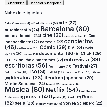
Nube de etiquetas
arte
(27)
Akira Kurosawa
(14)
Alfred Hitchcock
(14)
Barcelona
(80)
autobiografía
(24)
cine
(36)
ciencia ficción
(24)
Cine
cine de autor
(15)
conciertos
independiente
(22)
comedia
(22)
(46)
Cómic
(39)
D'A
(22)
David
culturaca
(18)
documental
(30)
El Click
(29)
Lynch
(20)
discos
(14)
entrevista
(39)
El Click de Ràdio Montornès
(22)
escritoras
(56)
Festival
(27)
feminismo
(17)
HBO
(24)
fotografía
(18)
In-Edit
(18)
Lars von Trier
(16)
Libros
literatura
(33)
literatura japonesa
(29)
(16)
Martin Scorsese
(24)
Marvel
(15)
memorias
(14)
Música
(80)
Netflix
(54)
Paul Thomas
poesía
(40)
Rock
Punk
(17)
poeta
(15)
Anderson
(14)
(32)
serie
(28)
Steven Spielberg
(22)
Stanley Kubrick
(15)