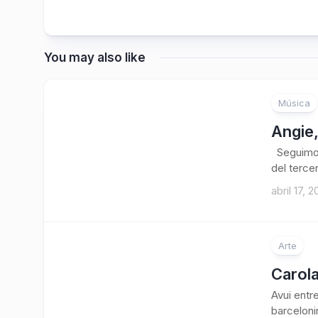
You may also like
Música
Angie,
Seguimos 
del terce
abril 17, 2
Arte
Carola
Avui entr
barceloni