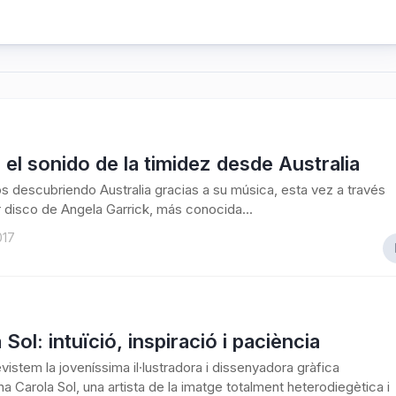
 el sonido de la timidez desde Australia
descubriendo Australia gracias a su música, esta vez a través
r disco de Angela Garrick, más conocida...
017
 Sol: intuïció, inspiració i paciència
evistem la joveníssima il·lustradora i dissenyadora gràfica
na Carola Sol, una artista de la imatge totalment heterodiegètica i