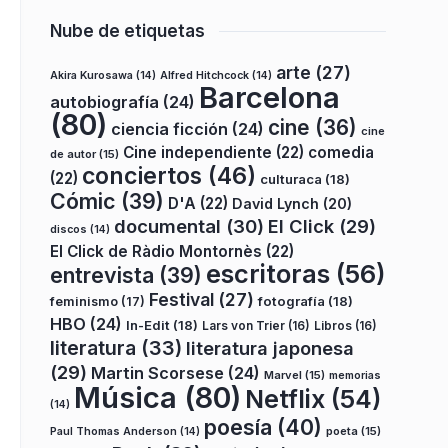
Nube de etiquetas
arte
(27)
Akira Kurosawa
(14)
Alfred Hitchcock
(14)
Barcelona
autobiografía
(24)
(80)
cine
(36)
ciencia ficción
(24)
cine
Cine independiente
(22)
comedia
de autor
(15)
conciertos
(46)
(22)
culturaca
(18)
Cómic
(39)
D'A
(22)
David Lynch
(20)
documental
(30)
El Click
(29)
discos
(14)
El Click de Ràdio Montornès
(22)
escritoras
(56)
entrevista
(39)
Festival
(27)
fotografía
(18)
feminismo
(17)
HBO
(24)
In-Edit
(18)
Lars von Trier
(16)
Libros
(16)
literatura
(33)
literatura japonesa
(29)
Martin Scorsese
(24)
Marvel
(15)
memorias
Música
(80)
Netflix
(54)
(14)
poesía
(40)
poeta
(15)
Paul Thomas Anderson
(14)