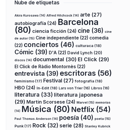
Nube de etiquetas
arte
(27)
Akira Kurosawa
(14)
Alfred Hitchcock
(14)
Barcelona
autobiografía
(24)
(80)
cine
(36)
ciencia ficción
(24)
cine
Cine independiente
(22)
comedia
de autor
(15)
conciertos
(46)
(22)
culturaca
(18)
Cómic
(39)
D'A
(22)
David Lynch
(20)
documental
(30)
El Click
(29)
discos
(14)
El Click de Ràdio Montornès
(22)
escritoras
(56)
entrevista
(39)
Festival
(27)
fotografía
(18)
feminismo
(17)
HBO
(24)
In-Edit
(18)
Lars von Trier
(16)
Libros
(16)
literatura
(33)
literatura japonesa
(29)
Martin Scorsese
(24)
Marvel
(15)
memorias
Música
(80)
Netflix
(54)
(14)
poesía
(40)
poeta
(15)
Paul Thomas Anderson
(14)
Rock
(32)
serie
(28)
Punk
(17)
Stanley Kubrick