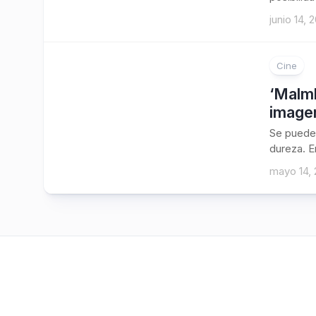
junio 14, 
Cine
‘Malmk
image
Se puede 
dureza. E
mayo 14, 