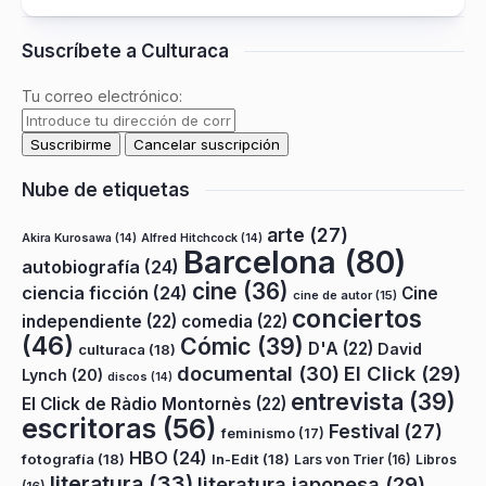
Suscríbete a Culturaca
Tu correo electrónico:
Nube de etiquetas
arte
(27)
Akira Kurosawa
(14)
Alfred Hitchcock
(14)
Barcelona
(80)
autobiografía
(24)
cine
(36)
ciencia ficción
(24)
Cine
cine de autor
(15)
conciertos
independiente
(22)
comedia
(22)
(46)
Cómic
(39)
D'A
(22)
David
culturaca
(18)
documental
(30)
El Click
(29)
Lynch
(20)
discos
(14)
entrevista
(39)
El Click de Ràdio Montornès
(22)
escritoras
(56)
Festival
(27)
feminismo
(17)
HBO
(24)
fotografía
(18)
In-Edit
(18)
Lars von Trier
(16)
Libros
literatura
(33)
literatura japonesa
(29)