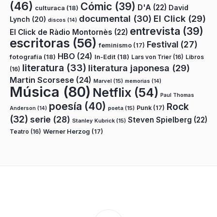
(46)
Cómic
(39)
D'A
(22)
David
culturaca
(18)
documental
(30)
El Click
(29)
Lynch
(20)
discos
(14)
entrevista
(39)
El Click de Ràdio Montornès
(22)
escritoras
(56)
Festival
(27)
feminismo
(17)
HBO
(24)
fotografía
(18)
In-Edit
(18)
Lars von Trier
(16)
Libros
literatura
(33)
literatura japonesa
(29)
(16)
Martin Scorsese
(24)
Marvel
(15)
memorias
(14)
Música
(80)
Netflix
(54)
Paul Thomas
poesía
(40)
Rock
Punk
(17)
poeta
(15)
Anderson
(14)
(32)
serie
(28)
Steven Spielberg
(22)
Stanley Kubrick
(15)
Teatro
(16)
Werner Herzog
(17)