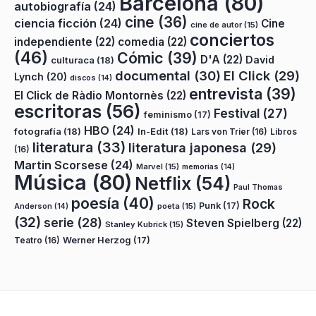
Barcelona
(80)
autobiografía
(24)
cine
(36)
ciencia ficción
(24)
Cine
cine de autor
(15)
conciertos
independiente
(22)
comedia
(22)
(46)
Cómic
(39)
D'A
(22)
David
culturaca
(18)
documental
(30)
El Click
(29)
Lynch
(20)
discos
(14)
entrevista
(39)
El Click de Ràdio Montornès
(22)
escritoras
(56)
Festival
(27)
feminismo
(17)
HBO
(24)
fotografía
(18)
In-Edit
(18)
Lars von Trier
(16)
Libros
literatura
(33)
literatura japonesa
(29)
(16)
Martin Scorsese
(24)
Marvel
(15)
memorias
(14)
Música
(80)
Netflix
(54)
Paul Thomas
poesía
(40)
Rock
Punk
(17)
poeta
(15)
Anderson
(14)
(32)
serie
(28)
Steven Spielberg
(22)
Stanley Kubrick
(15)
Teatro
(16)
Werner Herzog
(17)