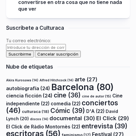
convertirse en otra cosa que no tiene nada
que ver
Suscríbete a Culturaca
Tu correo electrónico:
Nube de etiquetas
arte
(27)
Akira Kurosawa
(14)
Alfred Hitchcock
(14)
Barcelona
(80)
autobiografía
(24)
cine
(36)
ciencia ficción
(24)
Cine
cine de autor
(15)
conciertos
independiente
(22)
comedia
(22)
(46)
Cómic
(39)
D'A
(22)
David
culturaca
(18)
documental
(30)
El Click
(29)
Lynch
(20)
discos
(14)
entrevista
(39)
El Click de Ràdio Montornès
(22)
escritoras
(56)
Festival
(27)
feminismo
(17)