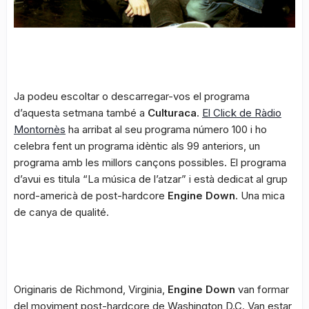
Ja podeu escoltar o descarregar-vos el programa
d’aquesta setmana també a
Culturaca
.
El Click de Ràdio
Montornès
ha arribat al seu programa número 100 i ho
celebra fent un programa idèntic als 99 anteriors, un
programa amb les millors cançons possibles. El programa
d’avui es titula “La música de l’atzar” i està dedicat al grup
nord-americà de post-hardcore
Engine Down
. Una mica
de canya de qualité.
Originaris de Richmond, Virginia,
Engine Down
van formar
del moviment post-hardcore de Washington D.C. Van estar