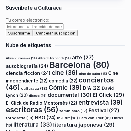
Suscríbete a Culturaca
Tu correo electrónico:
Nube de etiquetas
arte
(27)
Akira Kurosawa
(14)
Alfred Hitchcock
(14)
Barcelona
(80)
autobiografía
(24)
cine
(36)
ciencia ficción
(24)
Cine
cine de autor
(15)
conciertos
independiente
(22)
comedia
(22)
(46)
Cómic
(39)
D'A
(22)
David
culturaca
(18)
documental
(30)
El Click
(29)
Lynch
(20)
discos
(14)
entrevista
(39)
El Click de Ràdio Montornès
(22)
escritoras
(56)
Festival
(27)
feminismo
(17)
HBO
(24)
fotografía
(18)
In-Edit
(18)
Lars von Trier
(16)
Libros
literatura
(33)
literatura japonesa
(29)
(16)