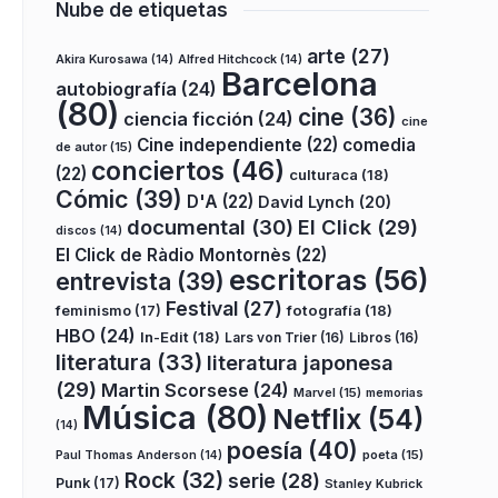
Nube de etiquetas
arte
(27)
Akira Kurosawa
(14)
Alfred Hitchcock
(14)
Barcelona
autobiografía
(24)
(80)
cine
(36)
ciencia ficción
(24)
cine
Cine independiente
(22)
comedia
de autor
(15)
conciertos
(46)
(22)
culturaca
(18)
Cómic
(39)
D'A
(22)
David Lynch
(20)
documental
(30)
El Click
(29)
discos
(14)
El Click de Ràdio Montornès
(22)
escritoras
(56)
entrevista
(39)
Festival
(27)
fotografía
(18)
feminismo
(17)
HBO
(24)
In-Edit
(18)
Lars von Trier
(16)
Libros
(16)
literatura
(33)
literatura japonesa
(29)
Martin Scorsese
(24)
Marvel
(15)
memorias
Música
(80)
Netflix
(54)
(14)
poesía
(40)
poeta
(15)
Paul Thomas Anderson
(14)
Rock
(32)
serie
(28)
Punk
(17)
Stanley Kubrick