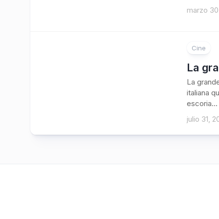
marzo 30
Cine
1
La gra
La grande
italiana q
escoria...
julio 31, 2