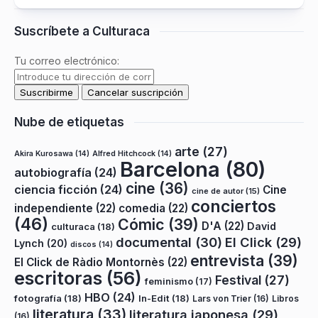
Suscríbete a Culturaca
Tu correo electrónico:
Nube de etiquetas
arte
(27)
Akira Kurosawa
(14)
Alfred Hitchcock
(14)
Barcelona
(80)
autobiografía
(24)
cine
(36)
ciencia ficción
(24)
Cine
cine de autor
(15)
conciertos
independiente
(22)
comedia
(22)
(46)
Cómic
(39)
D'A
(22)
David
culturaca
(18)
documental
(30)
El Click
(29)
Lynch
(20)
discos
(14)
entrevista
(39)
El Click de Ràdio Montornès
(22)
escritoras
(56)
Festival
(27)
feminismo
(17)
HBO
(24)
fotografía
(18)
In-Edit
(18)
Lars von Trier
(16)
Libros
literatura
(33)
literatura japonesa
(29)
(16)