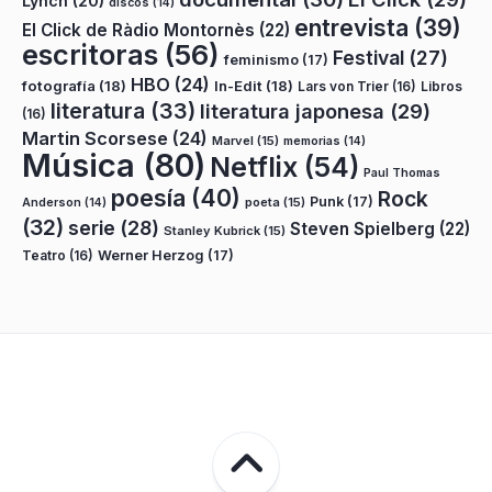
Lynch
(20)
discos
(14)
entrevista
(39)
El Click de Ràdio Montornès
(22)
escritoras
(56)
Festival
(27)
feminismo
(17)
HBO
(24)
fotografía
(18)
In-Edit
(18)
Lars von Trier
(16)
Libros
literatura
(33)
literatura japonesa
(29)
(16)
Martin Scorsese
(24)
Marvel
(15)
memorias
(14)
Música
(80)
Netflix
(54)
Paul Thomas
poesía
(40)
Rock
Punk
(17)
poeta
(15)
Anderson
(14)
(32)
serie
(28)
Steven Spielberg
(22)
Stanley Kubrick
(15)
Teatro
(16)
Werner Herzog
(17)