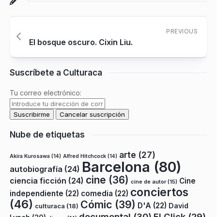
PREVIOUS
El bosque oscuro. Cixin Liu.
Suscríbete a Culturaca
Tu correo electrónico:
Nube de etiquetas
arte
(27)
Akira Kurosawa
(14)
Alfred Hitchcock
(14)
Barcelona
(80)
autobiografía
(24)
cine
(36)
ciencia ficción
(24)
Cine
cine de autor
(15)
conciertos
independiente
(22)
comedia
(22)
(46)
Cómic
(39)
D'A
(22)
David
culturaca
(18)
documental
(30)
El Click
(29)