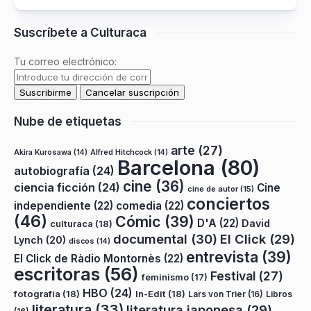
Suscríbete a Culturaca
Tu correo electrónico:
Nube de etiquetas
arte
(27)
Akira Kurosawa
(14)
Alfred Hitchcock
(14)
Barcelona
(80)
autobiografía
(24)
cine
(36)
ciencia ficción
(24)
Cine
cine de autor
(15)
conciertos
independiente
(22)
comedia
(22)
(46)
Cómic
(39)
D'A
(22)
David
culturaca
(18)
documental
(30)
El Click
(29)
Lynch
(20)
discos
(14)
entrevista
(39)
El Click de Ràdio Montornès
(22)
escritoras
(56)
Festival
(27)
feminismo
(17)
HBO
(24)
fotografía
(18)
In-Edit
(18)
Lars von Trier
(16)
Libros
literatura
(33)
literatura japonesa
(29)