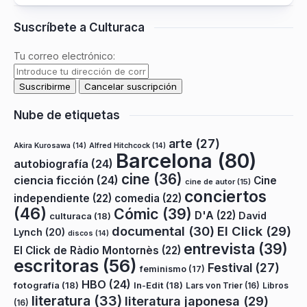
Suscríbete a Culturaca
Tu correo electrónico:
Nube de etiquetas
arte
(27)
Akira Kurosawa
(14)
Alfred Hitchcock
(14)
Barcelona
(80)
autobiografía
(24)
cine
(36)
ciencia ficción
(24)
Cine
cine de autor
(15)
conciertos
independiente
(22)
comedia
(22)
(46)
Cómic
(39)
D'A
(22)
David
culturaca
(18)
documental
(30)
El Click
(29)
Lynch
(20)
discos
(14)
entrevista
(39)
El Click de Ràdio Montornès
(22)
escritoras
(56)
Festival
(27)
feminismo
(17)
HBO
(24)
fotografía
(18)
In-Edit
(18)
Lars von Trier
(16)
Libros
literatura
(33)
literatura japonesa
(29)
(16)