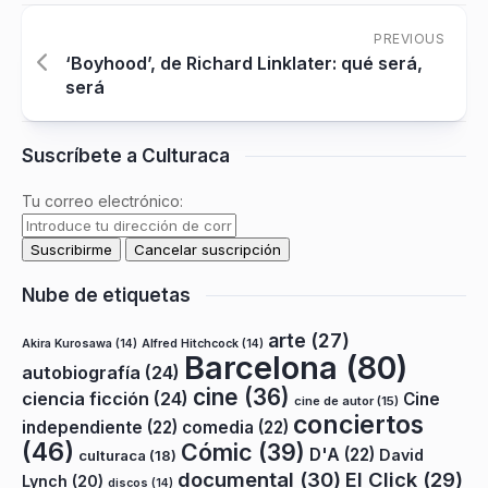
PREVIOUS
‘Boyhood’, de Richard Linklater: qué será,
será
Suscríbete a Culturaca
Tu correo electrónico:
Nube de etiquetas
arte
(27)
Akira Kurosawa
(14)
Alfred Hitchcock
(14)
Barcelona
(80)
autobiografía
(24)
cine
(36)
ciencia ficción
(24)
Cine
cine de autor
(15)
conciertos
independiente
(22)
comedia
(22)
(46)
Cómic
(39)
D'A
(22)
David
culturaca
(18)
documental
(30)
El Click
(29)
Lynch
(20)
discos
(14)