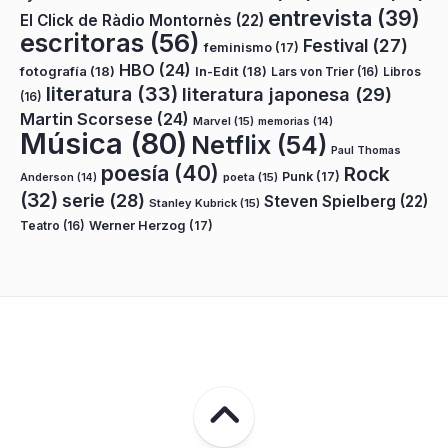
entrevista
(39)
El Click de Ràdio Montornès
(22)
escritoras
(56)
Festival
(27)
feminismo
(17)
HBO
(24)
fotografía
(18)
In-Edit
(18)
Lars von Trier
(16)
Libros
literatura
(33)
literatura japonesa
(29)
(16)
Martin Scorsese
(24)
Marvel
(15)
memorias
(14)
Música
(80)
Netflix
(54)
Paul Thomas
poesía
(40)
Rock
Punk
(17)
poeta
(15)
Anderson
(14)
(32)
serie
(28)
Steven Spielberg
(22)
Stanley Kubrick
(15)
Teatro
(16)
Werner Herzog
(17)