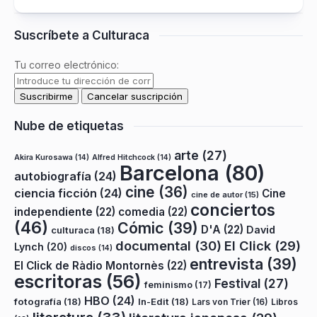
Suscríbete a Culturaca
Tu correo electrónico:
Nube de etiquetas
arte
(27)
Akira Kurosawa
(14)
Alfred Hitchcock
(14)
Barcelona
(80)
autobiografía
(24)
cine
(36)
ciencia ficción
(24)
Cine
cine de autor
(15)
conciertos
independiente
(22)
comedia
(22)
(46)
Cómic
(39)
D'A
(22)
David
culturaca
(18)
documental
(30)
El Click
(29)
Lynch
(20)
discos
(14)
entrevista
(39)
El Click de Ràdio Montornès
(22)
escritoras
(56)
Festival
(27)
feminismo
(17)
HBO
(24)
fotografía
(18)
In-Edit
(18)
Lars von Trier
(16)
Libros