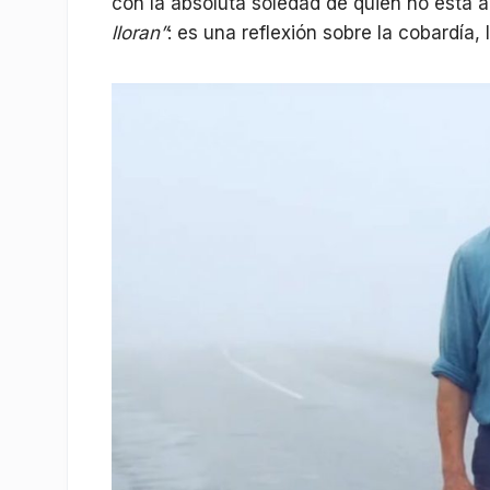
con la absoluta soledad de quién no está 
lloran”
: es una reflexión sobre la cobardía, l