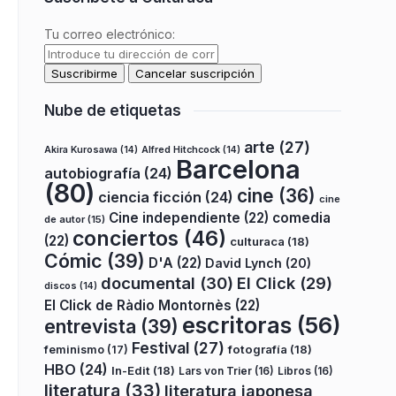
Tu correo electrónico:
Nube de etiquetas
arte
(27)
Akira Kurosawa
(14)
Alfred Hitchcock
(14)
Barcelona
autobiografía
(24)
(80)
cine
(36)
ciencia ficción
(24)
cine
Cine independiente
(22)
comedia
de autor
(15)
conciertos
(46)
(22)
culturaca
(18)
Cómic
(39)
D'A
(22)
David Lynch
(20)
documental
(30)
El Click
(29)
discos
(14)
El Click de Ràdio Montornès
(22)
escritoras
(56)
entrevista
(39)
Festival
(27)
fotografía
(18)
feminismo
(17)
HBO
(24)
In-Edit
(18)
Lars von Trier
(16)
Libros
(16)
literatura
(33)
literatura japonesa