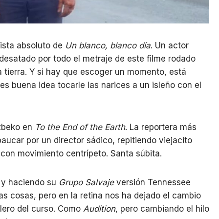
nista absoluto de
Un blanco, blanco día
. Un actor
desatado por todo el metraje de este filme rodado
la tierra. Y si hay que escoger un momento, está
o es buena idea tocarle las narices a un isleño con el
uzbeko en
To the End of the Earth
. La reportera más
ucar por un director sádico, repitiendo viejacito
l con movimiento centrípeto. Santa súbita.
a y haciendo su
Grupo Salvaje
versión Tennessee
s cosas, pero en la retina nos ha dejado el cambio
llero del curso. Como
Audition
, pero cambiando el hilo