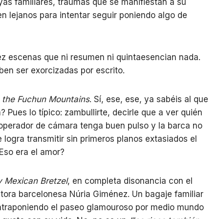
as familiares, traumas que se manifiestan a su
en lejanos para intentar seguir poniendo algo de
iez escenas que ni resumen ni quintaesencian nada.
ben ser exorcizadas por escrito.
n the Fuchun Mountains
. Sí, ese, ese, ya sabéis al que
 Pues lo típico: zambullirte, decirle que a ver quién
l operador de cámara tenga buen pulso y la barca no
 logra transmitir sin primeros planos extasiados el
Eso era el amor?
 Mexican Bretzel
, en completa disonancia con el
ectora barcelonesa Núria Giménez. Un bagaje familiar
ontraponiendo el paseo glamouroso por medio mundo