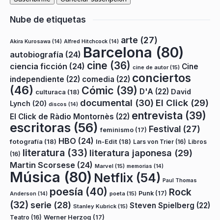
Nube de etiquetas
arte
(27)
Akira Kurosawa
(14)
Alfred Hitchcock
(14)
Barcelona
(80)
autobiografía
(24)
cine
(36)
ciencia ficción
(24)
Cine
cine de autor
(15)
conciertos
independiente
(22)
comedia
(22)
(46)
Cómic
(39)
D'A
(22)
David
culturaca
(18)
documental
(30)
El Click
(29)
Lynch
(20)
discos
(14)
entrevista
(39)
El Click de Ràdio Montornès
(22)
escritoras
(56)
Festival
(27)
feminismo
(17)
HBO
(24)
fotografía
(18)
In-Edit
(18)
Lars von Trier
(16)
Libros
literatura
(33)
literatura japonesa
(29)
(16)
Martin Scorsese
(24)
Marvel
(15)
memorias
(14)
Música
(80)
Netflix
(54)
Paul Thomas
poesía
(40)
Rock
Punk
(17)
poeta
(15)
Anderson
(14)
(32)
serie
(28)
Steven Spielberg
(22)
Stanley Kubrick
(15)
Teatro
(16)
Werner Herzog
(17)