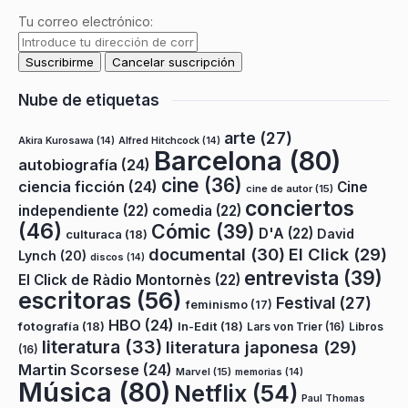
Tu correo electrónico:
Nube de etiquetas
arte
(27)
Akira Kurosawa
(14)
Alfred Hitchcock
(14)
Barcelona
(80)
autobiografía
(24)
cine
(36)
ciencia ficción
(24)
Cine
cine de autor
(15)
conciertos
independiente
(22)
comedia
(22)
(46)
Cómic
(39)
D'A
(22)
David
culturaca
(18)
documental
(30)
El Click
(29)
Lynch
(20)
discos
(14)
entrevista
(39)
El Click de Ràdio Montornès
(22)
escritoras
(56)
Festival
(27)
feminismo
(17)
HBO
(24)
fotografía
(18)
In-Edit
(18)
Lars von Trier
(16)
Libros
literatura
(33)
literatura japonesa
(29)
(16)
Martin Scorsese
(24)
Marvel
(15)
memorias
(14)
Música
(80)
Netflix
(54)
Paul Thomas