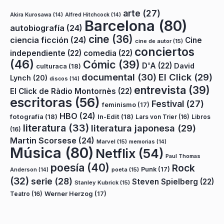
arte
(27)
Akira Kurosawa
(14)
Alfred Hitchcock
(14)
Barcelona
(80)
autobiografía
(24)
cine
(36)
ciencia ficción
(24)
Cine
cine de autor
(15)
conciertos
independiente
(22)
comedia
(22)
(46)
Cómic
(39)
D'A
(22)
David
culturaca
(18)
documental
(30)
El Click
(29)
Lynch
(20)
discos
(14)
entrevista
(39)
El Click de Ràdio Montornès
(22)
escritoras
(56)
Festival
(27)
feminismo
(17)
HBO
(24)
fotografía
(18)
In-Edit
(18)
Lars von Trier
(16)
Libros
literatura
(33)
literatura japonesa
(29)
(16)
Martin Scorsese
(24)
Marvel
(15)
memorias
(14)
Música
(80)
Netflix
(54)
Paul Thomas
poesía
(40)
Rock
Punk
(17)
poeta
(15)
Anderson
(14)
(32)
serie
(28)
Steven Spielberg
(22)
Stanley Kubrick
(15)
Teatro
(16)
Werner Herzog
(17)