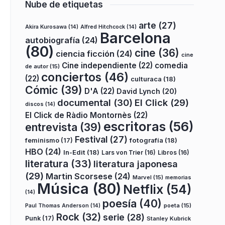
Nube de etiquetas
arte
(27)
Akira Kurosawa
(14)
Alfred Hitchcock
(14)
Barcelona
autobiografía
(24)
(80)
cine
(36)
ciencia ficción
(24)
cine
Cine independiente
(22)
comedia
de autor
(15)
conciertos
(46)
(22)
culturaca
(18)
Cómic
(39)
D'A
(22)
David Lynch
(20)
documental
(30)
El Click
(29)
discos
(14)
El Click de Ràdio Montornès
(22)
escritoras
(56)
entrevista
(39)
Festival
(27)
fotografía
(18)
feminismo
(17)
HBO
(24)
In-Edit
(18)
Lars von Trier
(16)
Libros
(16)
literatura
(33)
literatura japonesa
(29)
Martin Scorsese
(24)
Marvel
(15)
memorias
Música
(80)
Netflix
(54)
(14)
poesía
(40)
poeta
(15)
Paul Thomas Anderson
(14)
Rock
(32)
serie
(28)
Punk
(17)
Stanley Kubrick