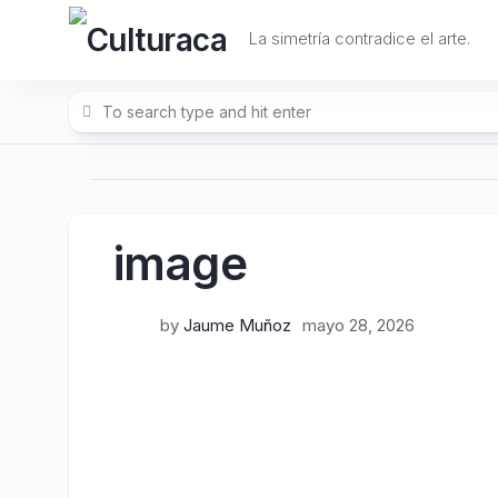
Skip
to
La simetría contradice el arte.
content
image
by
Jaume Muñoz
mayo 28, 2026