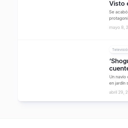
Visto 
Se acabó 
protagoniz
mayo 8, 
Televisi
‘Shogu
cuent
Un navío
en jardín
abril 29, 