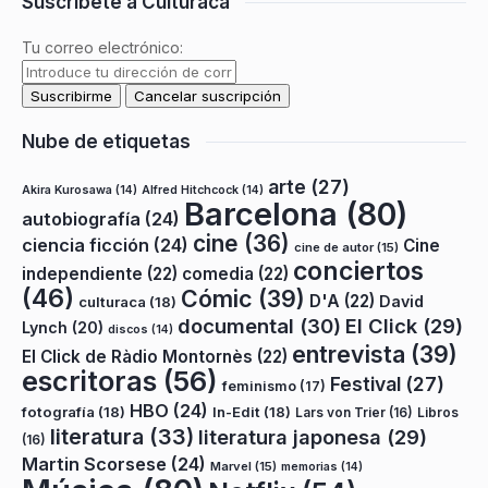
Suscríbete a Culturaca
Tu correo electrónico:
Nube de etiquetas
arte
(27)
Akira Kurosawa
(14)
Alfred Hitchcock
(14)
Barcelona
(80)
autobiografía
(24)
cine
(36)
ciencia ficción
(24)
Cine
cine de autor
(15)
conciertos
independiente
(22)
comedia
(22)
(46)
Cómic
(39)
D'A
(22)
David
culturaca
(18)
documental
(30)
El Click
(29)
Lynch
(20)
discos
(14)
entrevista
(39)
El Click de Ràdio Montornès
(22)
escritoras
(56)
Festival
(27)
feminismo
(17)
HBO
(24)
fotografía
(18)
In-Edit
(18)
Lars von Trier
(16)
Libros
literatura
(33)
literatura japonesa
(29)
(16)
Martin Scorsese
(24)
Marvel
(15)
memorias
(14)