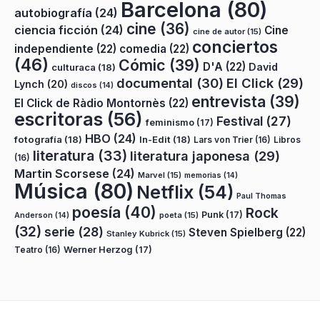
Barcelona
(80)
autobiografía
(24)
cine
(36)
ciencia ficción
(24)
Cine
cine de autor
(15)
conciertos
independiente
(22)
comedia
(22)
(46)
Cómic
(39)
D'A
(22)
David
culturaca
(18)
documental
(30)
El Click
(29)
Lynch
(20)
discos
(14)
entrevista
(39)
El Click de Ràdio Montornès
(22)
escritoras
(56)
Festival
(27)
feminismo
(17)
HBO
(24)
fotografía
(18)
In-Edit
(18)
Lars von Trier
(16)
Libros
literatura
(33)
literatura japonesa
(29)
(16)
Martin Scorsese
(24)
Marvel
(15)
memorias
(14)
Música
(80)
Netflix
(54)
Paul Thomas
poesía
(40)
Rock
Punk
(17)
poeta
(15)
Anderson
(14)
(32)
serie
(28)
Steven Spielberg
(22)
Stanley Kubrick
(15)
Teatro
(16)
Werner Herzog
(17)