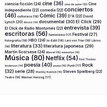
cine
(36)
ciencia ficción
(24)
Cine
cine de autor
(15)
conciertos
independiente
(22)
comedia
(22)
(46)
Cómic
(39)
D'A
(22)
David
culturaca
(18)
documental
(30)
El Click
(29)
Lynch
(20)
discos
(14)
entrevista
(39)
El Click de Ràdio Montornès
(22)
escritoras
(56)
Festival
(27)
feminismo
(17)
HBO
(24)
fotografía
(18)
In-Edit
(18)
Lars von Trier
(16)
Libros
literatura
(33)
literatura japonesa
(29)
(16)
Martin Scorsese
(24)
Marvel
(15)
memorias
(14)
Música
(80)
Netflix
(54)
Paul Thomas
poesía
(40)
Rock
Punk
(17)
poeta
(15)
Anderson
(14)
(32)
serie
(28)
Steven Spielberg
(22)
Stanley Kubrick
(15)
Teatro
(16)
Werner Herzog
(17)