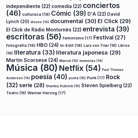
conciertos
independiente
(22)
comedia
(22)
(46)
Cómic
(39)
D'A
(22)
David
culturaca
(18)
documental
(30)
El Click
(29)
Lynch
(20)
discos
(14)
entrevista
(39)
El Click de Ràdio Montornès
(22)
escritoras
(56)
Festival
(27)
feminismo
(17)
HBO
(24)
fotografía
(18)
In-Edit
(18)
Lars von Trier
(16)
Libros
literatura
(33)
literatura japonesa
(29)
(16)
Martin Scorsese
(24)
Marvel
(15)
memorias
(14)
Música
(80)
Netflix
(54)
Paul Thomas
poesía
(40)
Rock
Punk
(17)
poeta
(15)
Anderson
(14)
(32)
serie
(28)
Steven Spielberg
(22)
Stanley Kubrick
(15)
Teatro
(16)
Werner Herzog
(17)