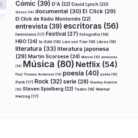
Cómic
(39)
D'A
(22)
David Lynch
(20)
documental
(30)
El Click
(29)
discos
(14)
El Click de Ràdio Montornès
(22)
escritoras
(56)
entrevista
(39)
Festival
(27)
fotografía
(18)
feminismo
(17)
HBO
(24)
In-Edit
(18)
Lars von Trier
(16)
Libros
(16)
literatura
(33)
literatura japonesa
(29)
Martin Scorsese
(24)
Marvel
(15)
memorias
Música
(80)
Netflix
(54)
(14)
poesía
(40)
poeta
(15)
Paul Thomas Anderson
(14)
Rock
(32)
serie
(28)
Punk
(17)
Stanley Kubrick
Steven Spielberg
(22)
Teatro
(16)
Werner
(15)
Herzog
(17)