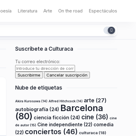
oesía
Literatura
Arte
On the road
Espectáculos
Suscríbete a Culturaca
Tu correo electrónico:
Nube de etiquetas
arte
(27)
Akira Kurosawa
(14)
Alfred Hitchcock
(14)
Barcelona
autobiografía
(24)
(80)
cine
(36)
ciencia ficción
(24)
cine
Cine independiente
(22)
comedia
de autor
(15)
conciertos
(46)
(22)
culturaca
(18)