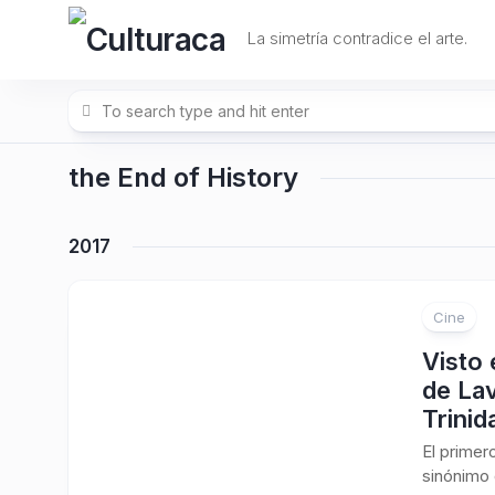
Skip
to
La simetría contradice el arte.
content
the End of History
2017
Cine
1
Visto 
de Lav
Trinid
El primer
sinónimo 