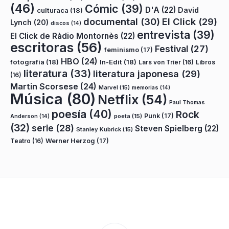
(46)
Cómic
(39)
D'A
(22)
David
culturaca
(18)
documental
(30)
El Click
(29)
Lynch
(20)
discos
(14)
entrevista
(39)
El Click de Ràdio Montornès
(22)
escritoras
(56)
Festival
(27)
feminismo
(17)
HBO
(24)
fotografía
(18)
In-Edit
(18)
Lars von Trier
(16)
Libros
literatura
(33)
literatura japonesa
(29)
(16)
Martin Scorsese
(24)
Marvel
(15)
memorias
(14)
Música
(80)
Netflix
(54)
Paul Thomas
poesía
(40)
Rock
Punk
(17)
poeta
(15)
Anderson
(14)
(32)
serie
(28)
Steven Spielberg
(22)
Stanley Kubrick
(15)
Teatro
(16)
Werner Herzog
(17)