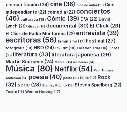
cine
(36)
ciencia ficción
(24)
Cine
cine de autor
(15)
conciertos
independiente
(22)
comedia
(22)
(46)
Cómic
(39)
D'A
(22)
David
culturaca
(18)
documental
(30)
El Click
(29)
Lynch
(20)
discos
(14)
entrevista
(39)
El Click de Ràdio Montornès
(22)
escritoras
(56)
Festival
(27)
feminismo
(17)
HBO
(24)
fotografía
(18)
In-Edit
(18)
Lars von Trier
(16)
Libros
literatura
(33)
literatura japonesa
(29)
(16)
Martin Scorsese
(24)
Marvel
(15)
memorias
(14)
Música
(80)
Netflix
(54)
Paul Thomas
poesía
(40)
Rock
Punk
(17)
poeta
(15)
Anderson
(14)
(32)
serie
(28)
Steven Spielberg
(22)
Stanley Kubrick
(15)
Teatro
(16)
Werner Herzog
(17)