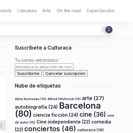
oesía
Literatura
Arte
On the road
Espectáculos
Suscríbete a Culturaca
Tu correo electrónico:
Nube de etiquetas
arte
(27)
Akira Kurosawa
(14)
Alfred Hitchcock
(14)
Barcelona
autobiografía
(24)
(80)
cine
(36)
ciencia ficción
(24)
cine
Cine independiente
(22)
comedia
de autor
(15)
conciertos
(46)
(22)
culturaca
(18)