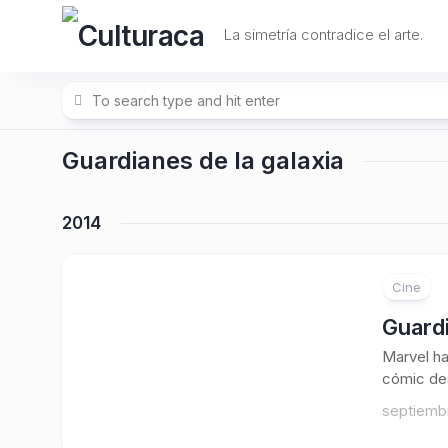
Skip
to
La simetría contradice el arte.
content
Guardianes de la galaxia
2014
Cine
Guardi
Marvel ha
cómic des
septiembr