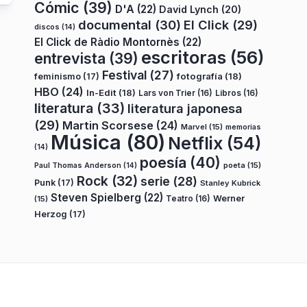
Cómic
(39)
D'A
(22)
David Lynch
(20)
documental
(30)
El Click
(29)
discos
(14)
El Click de Ràdio Montornès
(22)
escritoras
(56)
entrevista
(39)
Festival
(27)
fotografía
(18)
feminismo
(17)
HBO
(24)
In-Edit
(18)
Lars von Trier
(16)
Libros
(16)
literatura
(33)
literatura japonesa
(29)
Martin Scorsese
(24)
Marvel
(15)
memorias
Música
(80)
Netflix
(54)
(14)
poesía
(40)
poeta
(15)
Paul Thomas Anderson
(14)
Rock
(32)
serie
(28)
Punk
(17)
Stanley Kubrick
Steven Spielberg
(22)
Teatro
(16)
Werner
(15)
Herzog
(17)