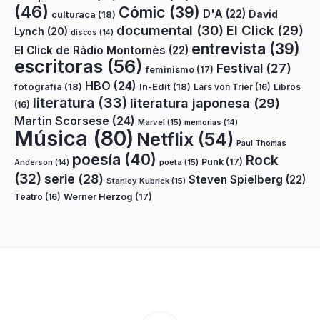
(46)
Cómic
(39)
D'A
(22)
David
culturaca
(18)
documental
(30)
El Click
(29)
Lynch
(20)
discos
(14)
entrevista
(39)
El Click de Ràdio Montornès
(22)
escritoras
(56)
Festival
(27)
feminismo
(17)
HBO
(24)
fotografía
(18)
In-Edit
(18)
Lars von Trier
(16)
Libros
literatura
(33)
literatura japonesa
(29)
(16)
Martin Scorsese
(24)
Marvel
(15)
memorias
(14)
Música
(80)
Netflix
(54)
Paul Thomas
poesía
(40)
Rock
Punk
(17)
poeta
(15)
Anderson
(14)
(32)
serie
(28)
Steven Spielberg
(22)
Stanley Kubrick
(15)
Teatro
(16)
Werner Herzog
(17)