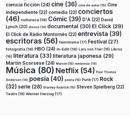
cine
(36)
ciencia ficción
(24)
Cine
cine de autor
(15)
conciertos
independiente
(22)
comedia
(22)
(46)
Cómic
(39)
D'A
(22)
David
culturaca
(18)
documental
(30)
El Click
(29)
Lynch
(20)
discos
(14)
entrevista
(39)
El Click de Ràdio Montornès
(22)
escritoras
(56)
Festival
(27)
feminismo
(17)
HBO
(24)
fotografía
(18)
In-Edit
(18)
Lars von Trier
(16)
Libros
literatura
(33)
literatura japonesa
(29)
(16)
Martin Scorsese
(24)
Marvel
(15)
memorias
(14)
Música
(80)
Netflix
(54)
Paul Thomas
poesía
(40)
Rock
Punk
(17)
poeta
(15)
Anderson
(14)
(32)
serie
(28)
Steven Spielberg
(22)
Stanley Kubrick
(15)
Teatro
(16)
Werner Herzog
(17)