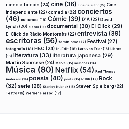
cine
(36)
ciencia ficción
(24)
Cine
cine de autor
(15)
conciertos
independiente
(22)
comedia
(22)
(46)
Cómic
(39)
D'A
(22)
David
culturaca
(18)
documental
(30)
El Click
(29)
Lynch
(20)
discos
(14)
entrevista
(39)
El Click de Ràdio Montornès
(22)
escritoras
(56)
Festival
(27)
feminismo
(17)
HBO
(24)
fotografía
(18)
In-Edit
(18)
Lars von Trier
(16)
Libros
literatura
(33)
literatura japonesa
(29)
(16)
Martin Scorsese
(24)
Marvel
(15)
memorias
(14)
Música
(80)
Netflix
(54)
Paul Thomas
poesía
(40)
Rock
Punk
(17)
poeta
(15)
Anderson
(14)
(32)
serie
(28)
Steven Spielberg
(22)
Stanley Kubrick
(15)
Teatro
(16)
Werner Herzog
(17)