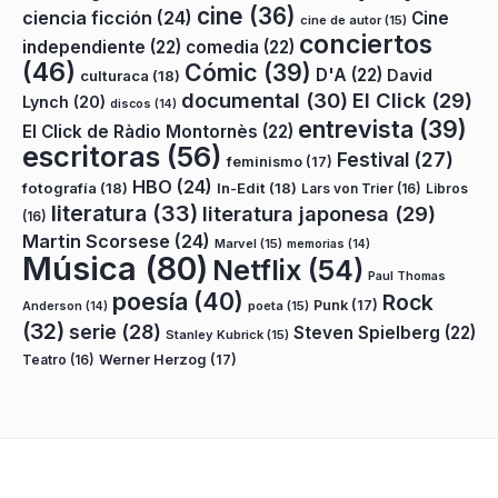
cine
(36)
ciencia ficción
(24)
Cine
cine de autor
(15)
conciertos
independiente
(22)
comedia
(22)
(46)
Cómic
(39)
D'A
(22)
David
culturaca
(18)
documental
(30)
El Click
(29)
Lynch
(20)
discos
(14)
entrevista
(39)
El Click de Ràdio Montornès
(22)
escritoras
(56)
Festival
(27)
feminismo
(17)
HBO
(24)
fotografía
(18)
In-Edit
(18)
Lars von Trier
(16)
Libros
literatura
(33)
literatura japonesa
(29)
(16)
Martin Scorsese
(24)
Marvel
(15)
memorias
(14)
Música
(80)
Netflix
(54)
Paul Thomas
poesía
(40)
Rock
Punk
(17)
poeta
(15)
Anderson
(14)
(32)
serie
(28)
Steven Spielberg
(22)
Stanley Kubrick
(15)
Teatro
(16)
Werner Herzog
(17)