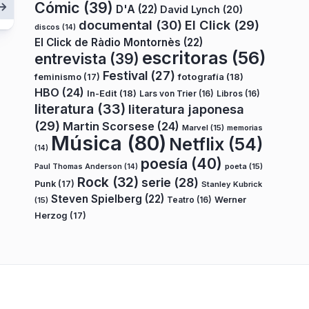
Cómic
(39)
D'A
(22)
David Lynch
(20)
documental
(30)
El Click
(29)
discos
(14)
El Click de Ràdio Montornès
(22)
escritoras
(56)
entrevista
(39)
Festival
(27)
fotografía
(18)
feminismo
(17)
HBO
(24)
In-Edit
(18)
Lars von Trier
(16)
Libros
(16)
literatura
(33)
literatura japonesa
(29)
Martin Scorsese
(24)
Marvel
(15)
memorias
Música
(80)
Netflix
(54)
(14)
poesía
(40)
poeta
(15)
Paul Thomas Anderson
(14)
Rock
(32)
serie
(28)
Punk
(17)
Stanley Kubrick
Steven Spielberg
(22)
Teatro
(16)
Werner
(15)
Herzog
(17)