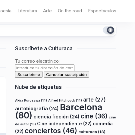
oesía
Literatura
Arte
On the road
Espectáculos
Suscríbete a Culturaca
Tu correo electrónico:
Nube de etiquetas
arte
(27)
Akira Kurosawa
(14)
Alfred Hitchcock
(14)
Barcelona
autobiografía
(24)
(80)
cine
(36)
ciencia ficción
(24)
cine
Cine independiente
(22)
comedia
de autor
(15)
conciertos
(46)
(22)
culturaca
(18)