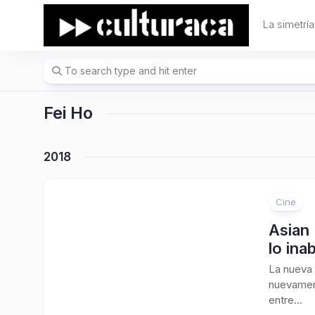
Skip
to
La simetría
content
Fei Ho
2018
Cine
Asian 
lo ina
La nueva 
nuevamen
entre...