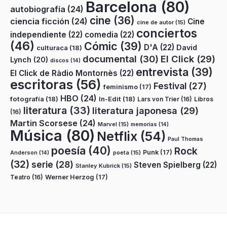
Barcelona
(80)
autobiografía
(24)
cine
(36)
ciencia ficción
(24)
Cine
cine de autor
(15)
conciertos
independiente
(22)
comedia
(22)
(46)
Cómic
(39)
D'A
(22)
David
culturaca
(18)
documental
(30)
El Click
(29)
Lynch
(20)
discos
(14)
entrevista
(39)
El Click de Ràdio Montornès
(22)
escritoras
(56)
Festival
(27)
feminismo
(17)
HBO
(24)
fotografía
(18)
In-Edit
(18)
Lars von Trier
(16)
Libros
literatura
(33)
literatura japonesa
(29)
(16)
Martin Scorsese
(24)
Marvel
(15)
memorias
(14)
Música
(80)
Netflix
(54)
Paul Thomas
poesía
(40)
Rock
Punk
(17)
poeta
(15)
Anderson
(14)
(32)
serie
(28)
Steven Spielberg
(22)
Stanley Kubrick
(15)
Teatro
(16)
Werner Herzog
(17)