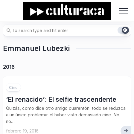
Skip
to
content
Emmanuel Lubezki
2016
Cine
‘El renacido’: El selfie trascendente
Quizás, como dice otro amigo cuarentón, todo se reduzca
a un único problema: el haber visto demasiado cine. No,
no...
febrero 19, 2016