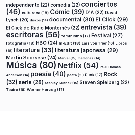
conciertos
independiente
(22)
comedia
(22)
(46)
Cómic
(39)
D'A
(22)
David
culturaca
(18)
documental
(30)
El Click
(29)
Lynch
(20)
discos
(14)
entrevista
(39)
El Click de Ràdio Montornès
(22)
escritoras
(56)
Festival
(27)
feminismo
(17)
HBO
(24)
fotografía
(18)
In-Edit
(18)
Lars von Trier
(16)
Libros
literatura
(33)
literatura japonesa
(29)
(16)
Martin Scorsese
(24)
Marvel
(15)
memorias
(14)
Música
(80)
Netflix
(54)
Paul Thomas
poesía
(40)
Rock
Punk
(17)
poeta
(15)
Anderson
(14)
(32)
serie
(28)
Steven Spielberg
(22)
Stanley Kubrick
(15)
Teatro
(16)
Werner Herzog
(17)