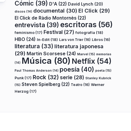
Cómic
(39)
D'A
(22)
David Lynch
(20)
documental
(30)
El Click
(29)
discos
(14)
El Click de Ràdio Montornès
(22)
escritoras
(56)
entrevista
(39)
Festival
(27)
fotografía
(18)
feminismo
(17)
HBO
(24)
In-Edit
(18)
Lars von Trier
(16)
Libros
(16)
literatura
(33)
literatura japonesa
(29)
Martin Scorsese
(24)
Marvel
(15)
memorias
Música
(80)
Netflix
(54)
(14)
poesía
(40)
poeta
(15)
Paul Thomas Anderson
(14)
Rock
(32)
serie
(28)
Punk
(17)
Stanley Kubrick
Steven Spielberg
(22)
Teatro
(16)
Werner
(15)
Herzog
(17)