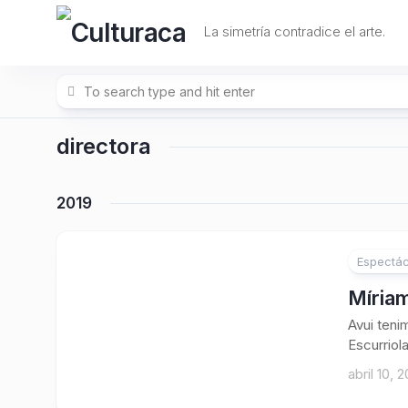
Skip
to
La simetría contradice el arte.
content
directora
2019
Espectác
Míriam
Avui tenim
Escurriola
abril 10, 