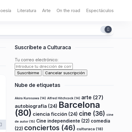
oesía
Literatura
Arte
On the road
Espectáculos
Suscríbete a Culturaca
Tu correo electrónico:
Nube de etiquetas
arte
(27)
Akira Kurosawa
(14)
Alfred Hitchcock
(14)
Barcelona
autobiografía
(24)
(80)
cine
(36)
ciencia ficción
(24)
cine
Cine independiente
(22)
comedia
de autor
(15)
conciertos
(46)
(22)
culturaca
(18)