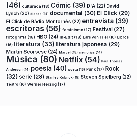
(46)
Cómic
(39)
D'A
(22)
David
culturaca
(18)
documental
(30)
El Click
(29)
Lynch
(20)
discos
(14)
entrevista
(39)
El Click de Ràdio Montornès
(22)
escritoras
(56)
Festival
(27)
feminismo
(17)
HBO
(24)
fotografía
(18)
In-Edit
(18)
Lars von Trier
(16)
Libros
literatura
(33)
literatura japonesa
(29)
(16)
Martin Scorsese
(24)
Marvel
(15)
memorias
(14)
Música
(80)
Netflix
(54)
Paul Thomas
poesía
(40)
Rock
Punk
(17)
poeta
(15)
Anderson
(14)
(32)
serie
(28)
Steven Spielberg
(22)
Stanley Kubrick
(15)
Teatro
(16)
Werner Herzog
(17)