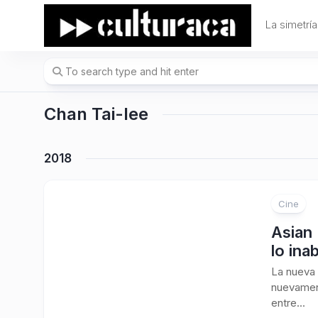
Skip
to
La simetría
content
Chan Tai-lee
2018
Cine
Asian 
lo ina
La nueva 
nuevamen
entre...