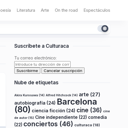
oesía
Literatura
Arte
On the road
Espectáculos
Suscríbete a Culturaca
Tu correo electrónico:
Nube de etiquetas
arte
(27)
Akira Kurosawa
(14)
Alfred Hitchcock
(14)
Barcelona
autobiografía
(24)
(80)
cine
(36)
ciencia ficción
(24)
cine
Cine independiente
(22)
comedia
de autor
(15)
conciertos
(46)
(22)
culturaca
(18)