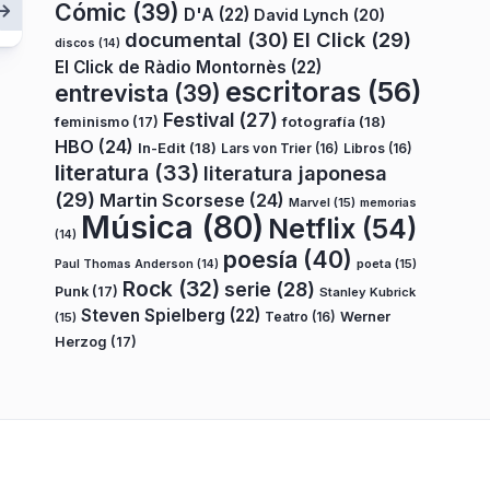
Cómic
(39)
D'A
(22)
David Lynch
(20)
documental
(30)
El Click
(29)
discos
(14)
El Click de Ràdio Montornès
(22)
escritoras
(56)
entrevista
(39)
Festival
(27)
fotografía
(18)
feminismo
(17)
HBO
(24)
In-Edit
(18)
Lars von Trier
(16)
Libros
(16)
literatura
(33)
literatura japonesa
(29)
Martin Scorsese
(24)
Marvel
(15)
memorias
Música
(80)
Netflix
(54)
(14)
poesía
(40)
poeta
(15)
Paul Thomas Anderson
(14)
Rock
(32)
serie
(28)
Punk
(17)
Stanley Kubrick
Steven Spielberg
(22)
Teatro
(16)
Werner
(15)
Herzog
(17)