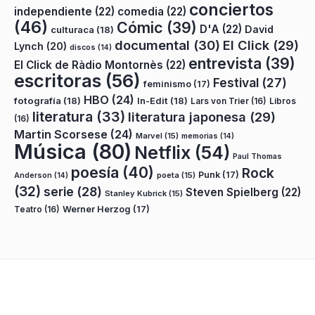
conciertos
independiente
(22)
comedia
(22)
(46)
Cómic
(39)
D'A
(22)
David
culturaca
(18)
documental
(30)
El Click
(29)
Lynch
(20)
discos
(14)
entrevista
(39)
El Click de Ràdio Montornès
(22)
escritoras
(56)
Festival
(27)
feminismo
(17)
HBO
(24)
fotografía
(18)
In-Edit
(18)
Lars von Trier
(16)
Libros
literatura
(33)
literatura japonesa
(29)
(16)
Martin Scorsese
(24)
Marvel
(15)
memorias
(14)
Música
(80)
Netflix
(54)
Paul Thomas
poesía
(40)
Rock
Punk
(17)
poeta
(15)
Anderson
(14)
(32)
serie
(28)
Steven Spielberg
(22)
Stanley Kubrick
(15)
Teatro
(16)
Werner Herzog
(17)