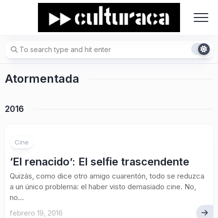
Skip
to
content
Atormentada
2016
Cine
‘El renacido’: El selfie trascendente
Quizás, como dice otro amigo cuarentón, todo se reduzca
a un único problema: el haber visto demasiado cine. No,
no...
febrero 19, 2016