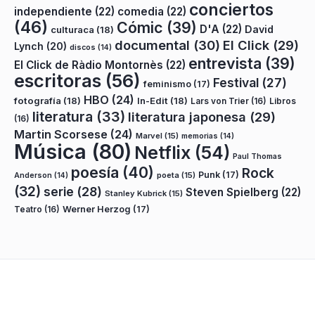
conciertos
independiente
(22)
comedia
(22)
(46)
Cómic
(39)
D'A
(22)
David
culturaca
(18)
documental
(30)
El Click
(29)
Lynch
(20)
discos
(14)
entrevista
(39)
El Click de Ràdio Montornès
(22)
escritoras
(56)
Festival
(27)
feminismo
(17)
HBO
(24)
fotografía
(18)
In-Edit
(18)
Lars von Trier
(16)
Libros
literatura
(33)
literatura japonesa
(29)
(16)
Martin Scorsese
(24)
Marvel
(15)
memorias
(14)
Música
(80)
Netflix
(54)
Paul Thomas
poesía
(40)
Rock
Punk
(17)
poeta
(15)
Anderson
(14)
(32)
serie
(28)
Steven Spielberg
(22)
Stanley Kubrick
(15)
Teatro
(16)
Werner Herzog
(17)