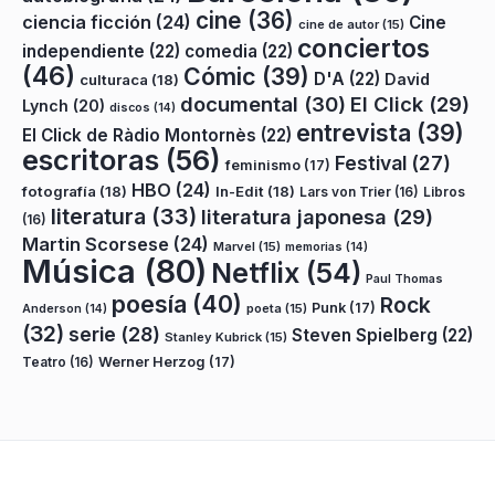
cine
(36)
ciencia ficción
(24)
Cine
cine de autor
(15)
conciertos
independiente
(22)
comedia
(22)
(46)
Cómic
(39)
D'A
(22)
David
culturaca
(18)
documental
(30)
El Click
(29)
Lynch
(20)
discos
(14)
entrevista
(39)
El Click de Ràdio Montornès
(22)
escritoras
(56)
Festival
(27)
feminismo
(17)
HBO
(24)
fotografía
(18)
In-Edit
(18)
Lars von Trier
(16)
Libros
literatura
(33)
literatura japonesa
(29)
(16)
Martin Scorsese
(24)
Marvel
(15)
memorias
(14)
Música
(80)
Netflix
(54)
Paul Thomas
poesía
(40)
Rock
Punk
(17)
poeta
(15)
Anderson
(14)
(32)
serie
(28)
Steven Spielberg
(22)
Stanley Kubrick
(15)
Teatro
(16)
Werner Herzog
(17)