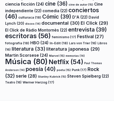
cine
(36)
ciencia ficción
(24)
Cine
cine de autor
(15)
conciertos
independiente
(22)
comedia
(22)
(46)
Cómic
(39)
D'A
(22)
David
culturaca
(18)
documental
(30)
El Click
(29)
Lynch
(20)
discos
(14)
entrevista
(39)
El Click de Ràdio Montornès
(22)
escritoras
(56)
Festival
(27)
feminismo
(17)
HBO
(24)
fotografía
(18)
In-Edit
(18)
Lars von Trier
(16)
Libros
literatura
(33)
literatura japonesa
(29)
(16)
Martin Scorsese
(24)
Marvel
(15)
memorias
(14)
Música
(80)
Netflix
(54)
Paul Thomas
poesía
(40)
Rock
Punk
(17)
poeta
(15)
Anderson
(14)
(32)
serie
(28)
Steven Spielberg
(22)
Stanley Kubrick
(15)
Teatro
(16)
Werner Herzog
(17)