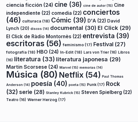
cine
(36)
ciencia ficción
(24)
Cine
cine de autor
(15)
conciertos
independiente
(22)
comedia
(22)
(46)
Cómic
(39)
D'A
(22)
David
culturaca
(18)
documental
(30)
El Click
(29)
Lynch
(20)
discos
(14)
entrevista
(39)
El Click de Ràdio Montornès
(22)
escritoras
(56)
Festival
(27)
feminismo
(17)
HBO
(24)
fotografía
(18)
In-Edit
(18)
Lars von Trier
(16)
Libros
literatura
(33)
literatura japonesa
(29)
(16)
Martin Scorsese
(24)
Marvel
(15)
memorias
(14)
Música
(80)
Netflix
(54)
Paul Thomas
poesía
(40)
Rock
Punk
(17)
poeta
(15)
Anderson
(14)
(32)
serie
(28)
Steven Spielberg
(22)
Stanley Kubrick
(15)
Teatro
(16)
Werner Herzog
(17)