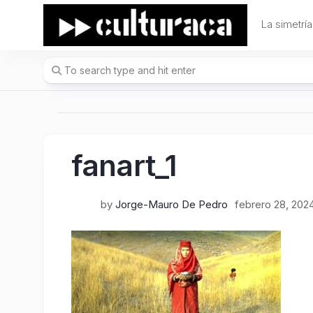
Skip
to
La simetría
content
fanart_1
by
Jorge-Mauro De Pedro
febrero 28, 202