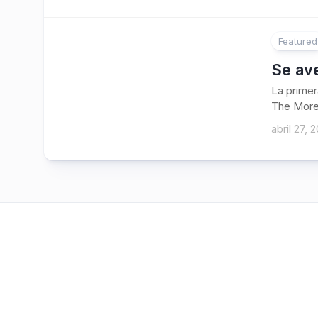
Featured
Se av
La primer
The More
abril 27, 