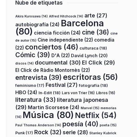
Nube de etiquetas
arte
(27)
Akira Kurosawa
(14)
Alfred Hitchcock
(14)
Barcelona
autobiografía
(24)
(80)
cine
(36)
ciencia ficción
(24)
cine
Cine independiente
(22)
comedia
de autor
(15)
conciertos
(46)
(22)
culturaca
(18)
Cómic
(39)
D'A
(22)
David Lynch
(20)
documental
(30)
El Click
(29)
discos
(14)
El Click de Ràdio Montornès
(22)
escritoras
(56)
entrevista
(39)
Festival
(27)
fotografía
(18)
feminismo
(17)
HBO
(24)
In-Edit
(18)
Lars von Trier
(16)
Libros
(16)
literatura
(33)
literatura japonesa
(29)
Martin Scorsese
(24)
Marvel
(15)
memorias
Música
(80)
Netflix
(54)
(14)
poesía
(40)
poeta
(15)
Paul Thomas Anderson
(14)
Rock
(32)
serie
(28)
Punk
(17)
Stanley Kubrick