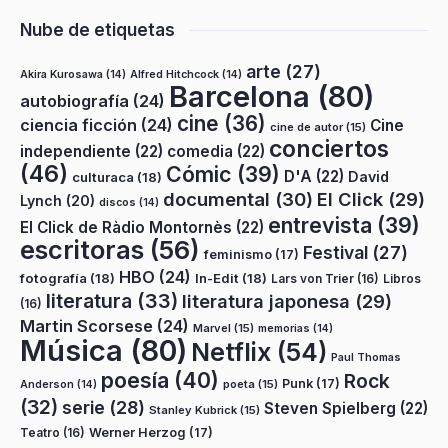
Nube de etiquetas
arte
(27)
Akira Kurosawa
(14)
Alfred Hitchcock
(14)
Barcelona
(80)
autobiografía
(24)
cine
(36)
ciencia ficción
(24)
Cine
cine de autor
(15)
conciertos
independiente
(22)
comedia
(22)
(46)
Cómic
(39)
D'A
(22)
David
culturaca
(18)
documental
(30)
El Click
(29)
Lynch
(20)
discos
(14)
entrevista
(39)
El Click de Ràdio Montornès
(22)
escritoras
(56)
Festival
(27)
feminismo
(17)
HBO
(24)
fotografía
(18)
In-Edit
(18)
Lars von Trier
(16)
Libros
literatura
(33)
literatura japonesa
(29)
(16)
Martin Scorsese
(24)
Marvel
(15)
memorias
(14)
Música
(80)
Netflix
(54)
Paul Thomas
poesía
(40)
Rock
Punk
(17)
poeta
(15)
Anderson
(14)
(32)
serie
(28)
Steven Spielberg
(22)
Stanley Kubrick
(15)
Teatro
(16)
Werner Herzog
(17)