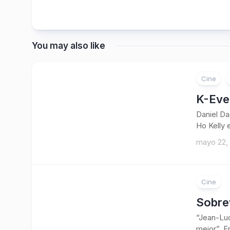
You may also like
Cine
K-Eve
Daniel Da
Ho Kelly 
mayo 22,
Cine
Sobrev
“Jean-Luc
mejor”. Fr