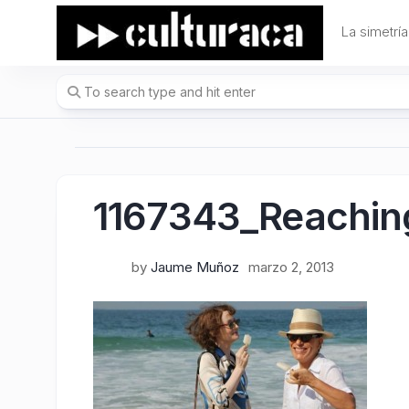
Skip
to
La simetría
content
1167343_Reachin
by
Jaume Muñoz
marzo 2, 2013