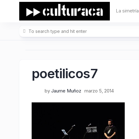
Skip
to
La simetría
content
poetilicos7
by
Jaume Muñoz
marzo 5, 2014