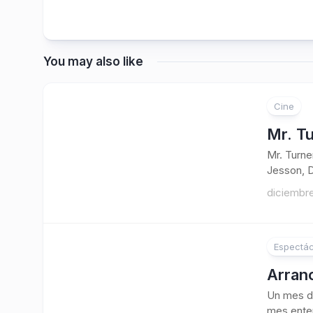
You may also like
Cine
Mr. Tu
Mr. Turne
Jesson, D
diciembre
Espectác
4
Arranc
Un mes de
mes entero