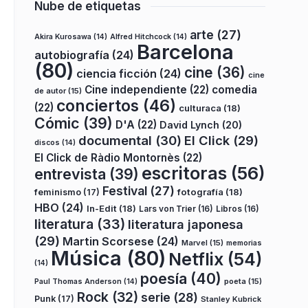
Nube de etiquetas
arte
(27)
Akira Kurosawa
(14)
Alfred Hitchcock
(14)
Barcelona
autobiografía
(24)
(80)
cine
(36)
ciencia ficción
(24)
cine
Cine independiente
(22)
comedia
de autor
(15)
conciertos
(46)
(22)
culturaca
(18)
Cómic
(39)
D'A
(22)
David Lynch
(20)
documental
(30)
El Click
(29)
discos
(14)
El Click de Ràdio Montornès
(22)
escritoras
(56)
entrevista
(39)
Festival
(27)
fotografía
(18)
feminismo
(17)
HBO
(24)
In-Edit
(18)
Lars von Trier
(16)
Libros
(16)
literatura
(33)
literatura japonesa
(29)
Martin Scorsese
(24)
Marvel
(15)
memorias
Música
(80)
Netflix
(54)
(14)
poesía
(40)
poeta
(15)
Paul Thomas Anderson
(14)
Rock
(32)
serie
(28)
Punk
(17)
Stanley Kubrick