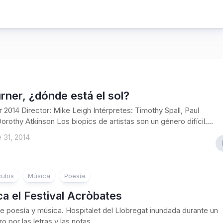
rner, ¿dónde está el sol?
r 2014 Director: Mike Leigh Intérpretes: Timothy Spall, Paul
orothy Atkinson Los biopics de artistas son un género difícil....
 31, 2014
ulos
Música
Poesía
a el Festival Acròbates
 poesía y música. Hospitalet del Llobregat inundada durante un
 por las letras y las notas...